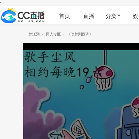
"
首页
直播
分类
娱
一梦江湖
>
同人专区
>
《吹梦到西洲》