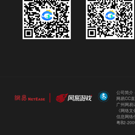
公司简介
网易CC
广州网易计
《网络文化
信息网络
粤B2-200