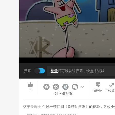
弹幕
登录
后可以发送弹幕，快点来试试
2
0
评论
250播
分享给好友
这里是歌手-尘风一梦江湖《吹梦到西洲》的视频，各位