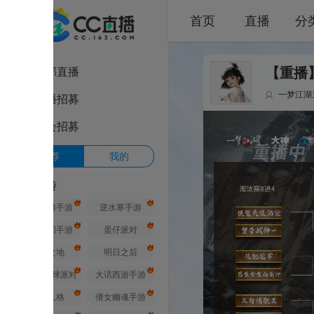
首页
直播
分类
部直播
一梦江湖直播
1.2万
播招募
会招募
荐
我的
游
游手游
逆水寒手游
间手游
蛋仔派对
之地
明日之后
球派对
大话西游手游
人格
倩女幽魂手游