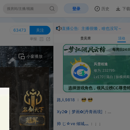
Xy2✿｜梦画✿[丹青画境]
：
..
登录
历史
下载
开
Xy2✿｜梦画✿[丹青画境]
：
..
??????????????????帅 じ☆ve 倾城灬
：
。。
直播公告:
主播很懒，啥也没写～
73
关注
系统消息：
欢迎来到
路人2659
的直播间，感
贵宾席
活动
举报
谢捧场！
系统消息：
平台坚决维护⻘少年群体精神⽂明健
小窗播放
康，禁⽌传播涉政涉恐、涉赌涉毒、洗钱诈骗、涉
黄、违规线下交易等内容。严禁主播诱导未成年⼈
⽤户打赏，请⼤家共同遵守、监督。
拳霸-祥祥
：
666
路人9818
：
Xy2✿｜梦画✿[丹青画境]
：
...
帅 じ☆ve 倾城灬
：
；；