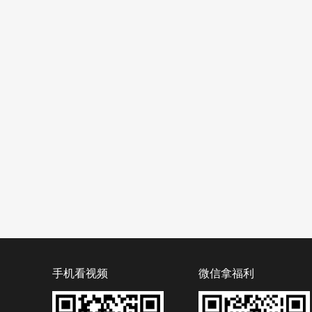
手机看视频
微信拿福利