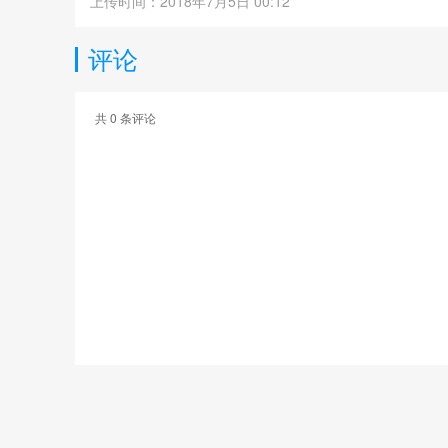
上传时间：2018年7月5日 00:12
评论
共
0
条评论