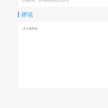
上传时间：2018年6月4日 23:57
评论
共
0
条评论