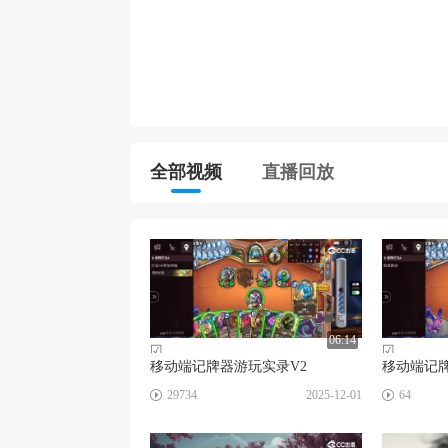
全部视频
直播回放
06:14
☑
☑
移动端记牌器游玩实录V2
移动端记
29734
2025-12-01
64