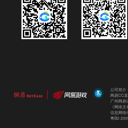
公司简介
网易CC
广州网易计
《网络文化
信息网络
粤B2-200