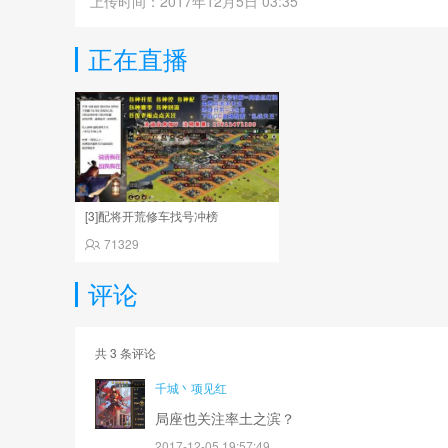
上传时间：2017年12月5日 03:35
正在直播
[3]配将开荒修车找号冲榜
71329
评论
共
3
条评论
千城丶项见红
局座也关注率土之滨？
2017-12-05 19:57:49