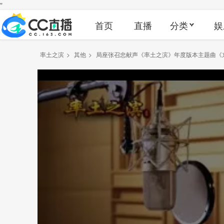
"
首页
直播
分类
娱
率土之滨
>
其他
>
局座张召忠献声《率土之滨》年度版本主题曲《