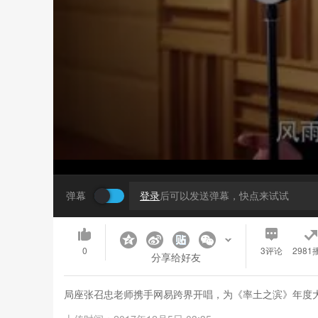
弹幕
登录
后可以发送弹幕，快点来试试
0
3
评论
2981
分享给好友
局座张召忠老师携手网易跨界开唱，为《率土之滨》年度大版本