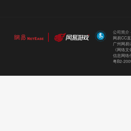
公司简介
网易CC
广州网易计
《网络文化
信息网络
粤B2-200