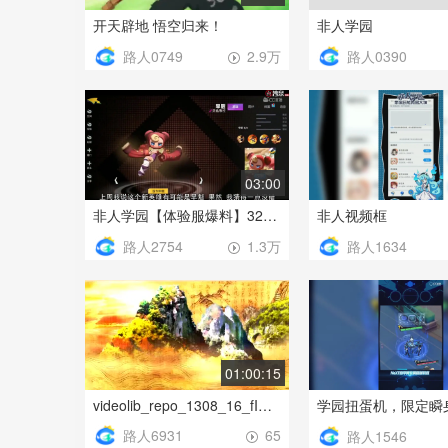
开天辟地 悟空归来！
非人学园
路人0749
路人0390
2.9万
03:00
非人学园【体验服爆料】32期：新灵能英雄-旱魃 来袭！主界面全面更新！-1[10
非人视频框
路人2754
路人1634
1.3万
01:00:15
videolib_repo_1308_16_fIDkw4299_SD_fIDkw4299-mobil
路人6931
65
路人1546