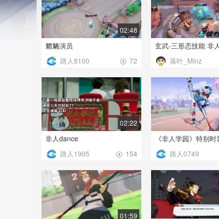
02:48
魍魉演员
路人8100
落叶_Minz
72
02:22
非人dance
路人1905
路人0749
154
01:59