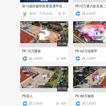
第13届跨服明星赛普通甲组比赛2
PK72万暴力影灵第
老四：方舟认证强化帝
路人6087
81
01:06
PK 72万蝶客
PK 62万强晕甲
路人6087
路人6087
809
01:02
PK异人
PK 88万堰师
路人6087
路人6087
426