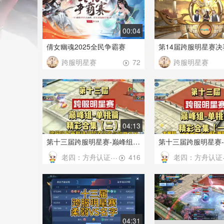
00:04
倩女幽魂2025全民争霸赛
第14届跨服明星赛决
跨服明星赛
跨服明星赛
72
04:13
第十三届跨服明星赛-巅峰组单人1v1精彩对决合集 (2)
老四：方舟认证强化帝
老四：方舟认证强化帝
416
04:31