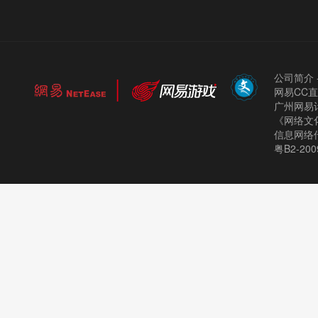
公司简介
网易CC
广州网易计
《网络文化
信息网络
粤B2-200