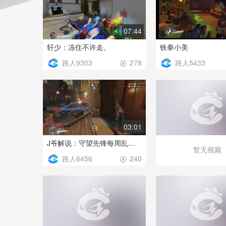
07:44
轩少：冻住不许走。
铁拳小美
路人9303
路人5433
278
03:01
J爷解说：守望先锋每周乱斗 【美】防守反推车！女版寒冰队长！
路人6456
240