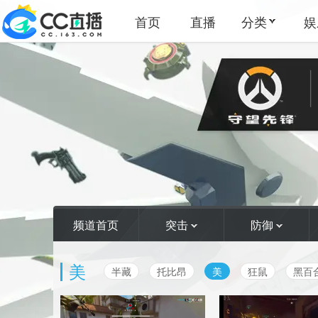
首页
直播
分类
娱
频道首页
突击
防御
美
半藏
托比昂
美
狂鼠
黑百