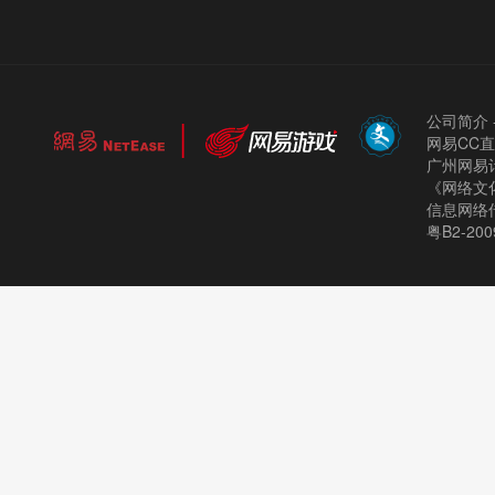
公司简介
网易CC
广州网易计
《网络文化
信息网络
粤B2-200