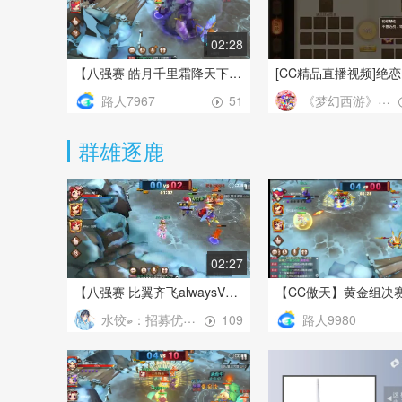
02:28
【八强赛 皓月千里霜降天下VS紫气东来一口毒奶】2018年11月第一周黄金组
路人7967
《梦幻西游》电脑版
51
群雄逐鹿
02:27
【八强赛 比翼齐飞alwaysVS再续前缘一如既往】2018年1月第三周铂金组
水饺ބ：招募优质主播
路人9980
109