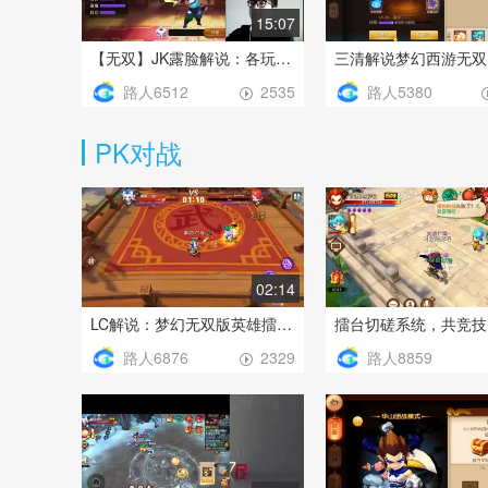
15:07
【无双】JK露脸解说：各玩法系统索引大全
路人6512
路人5380
2535
PK对战
02:14
LC解说：梦幻无双版英雄擂台，谁与争锋？
路人6876
路人8859
2329