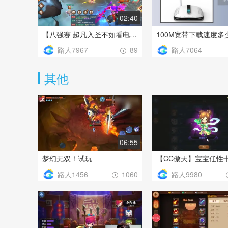
02:40
【八强赛 超凡入圣不如看电影吧VS超凡入圣暗影月刃】2019年3月第五周黄金组
路人7967
路人7064
89
其他
06:55
梦幻无双！试玩
路人1456
路人9980
1060