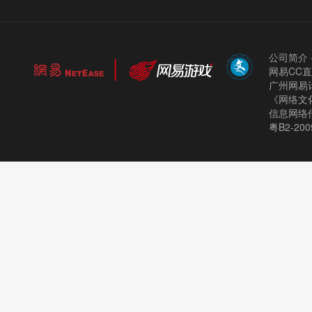
公司简介
网易CC
广州网易计
《网络文化
信息网络
粤B2-200