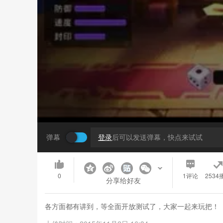
弹幕
登录
后可以发送弹幕，快点来试试
0
1
评论
2534
分享给好友
各方面都有讲到，等全面开放测试了，大家一起来玩把！