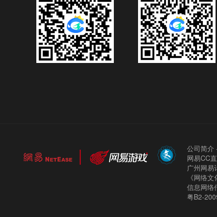
公司简介
网易CC
广州网易计
《网络文化
信息网络
粤B2-200