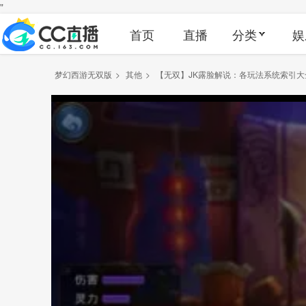
"
首页
直播
分类
娱
梦幻西游无双版
>
其他
>
【无双】JK露脸解说：各玩法系统索引大