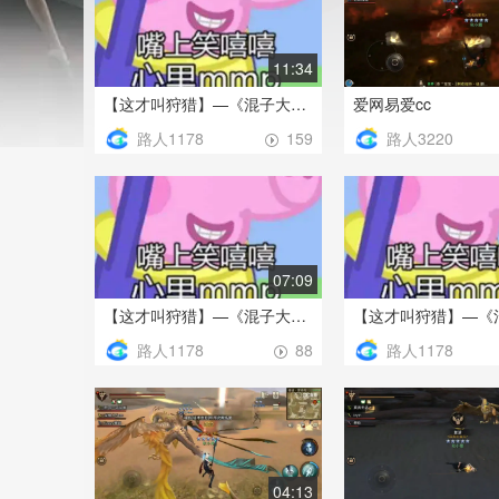
11:34
【这才叫狩猎】—《混子大剑系列》天空高级——不朽誓言——乔儿
爱网易爱cc
路人1178
路人3220
159
07:09
【这才叫狩猎】—《混子大剑系列》70锈钢-拖后腿的我不敢bb——不朽誓言——乔儿
路人1178
路人1178
88
04:13