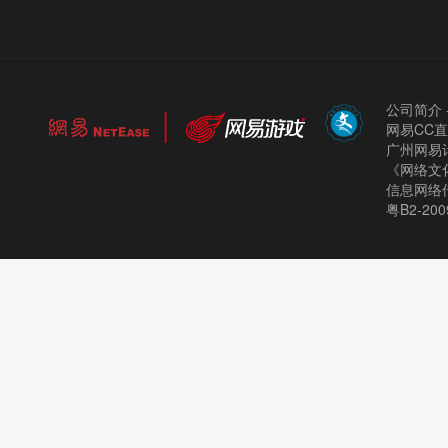
公司简介
网易CC
广州网易计
《网络文化
信息网络
粤B2-200