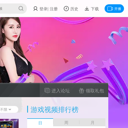
登录
| 注册
历史
下载
开播
进入论坛
领取礼包
游戏视频排行榜
不限
周
月
日