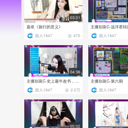
03:31
嘉依《旅行的意义》
路人1947
路人1947
470
04:36
主播别装C-史上最牛改书，挑战心理极限！
主播别装C-第六期
路人1947
路人1947
2.0万
05:02