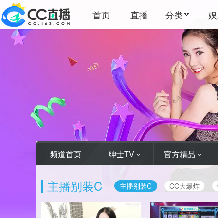
首页
直播
分类
娱
频道首页
绅士TV
官方精品
主播别装C
主播别装C
CC大爆炸