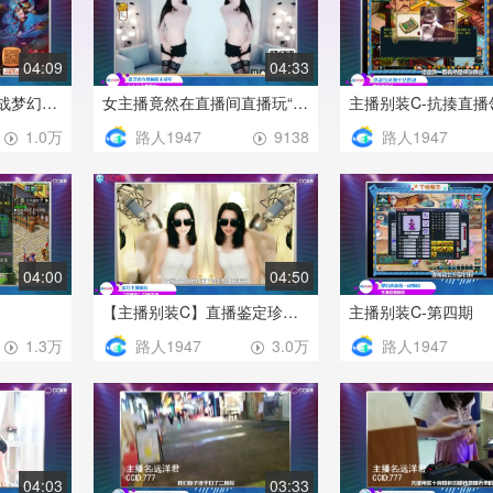
04:09
04:33
主播别装C-远洋君转战梦幻，连挖三本高偷瞬间奔溃
女主播竟然在直播间直播玩“球”，这都不被封？！
路人1947
路人1947
1.0万
9138
04:00
04:50
【主播别装C】直播鉴定珍宝阁团队硬件！
主播别装C-第四期
路人1947
路人1947
1.3万
3.0万
04:03
03:33