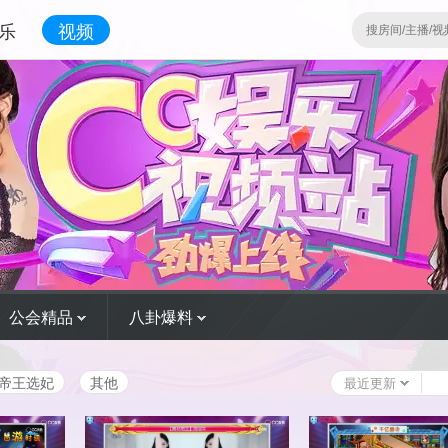
乐
视频
公会精品
八卦爆料
帝王选妃
其他
最近更新