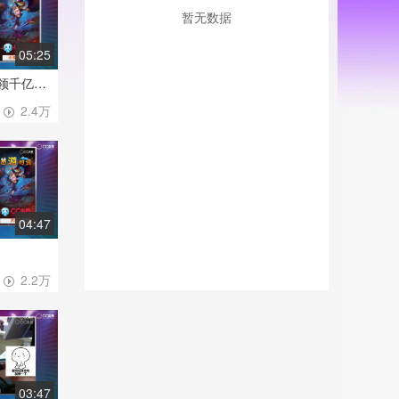
暂无数据
05:25
主播别装C-抗揍直播领千亿兽决，竟然领到了……
2.4万
04:47
2.2万
03:47