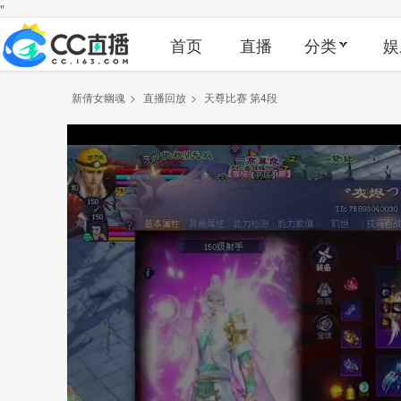
"
首页
直播
分类
娱
新倩女幽魂
>
直播回放
>
天尊比赛 第4段