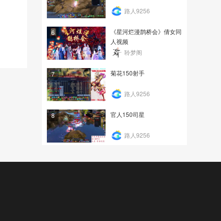
路人9256
《星河烂漫鹊桥会》倩女同
6
人视频
聆梦阁
菊花150射手
7
路人9256
官人150司星
8
路人9256