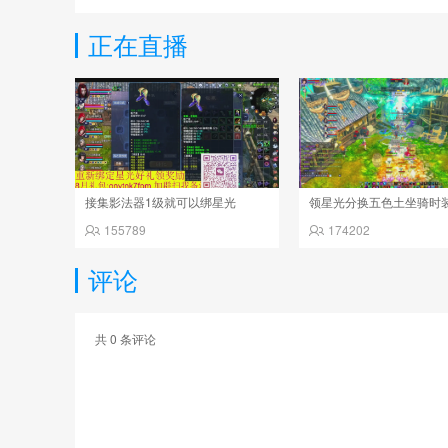
正在直播
接集影法器1级就可以绑星光
领星光分换五色土坐骑时
155789
174202
评论
共
0
条评论