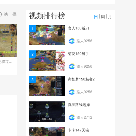
0
视频排行榜
换一换
星光积分今晚更新兄弟们
日
周
月
记得过12点领取喔 第5段
官人150断刀
1
1
路人9256
星光积分今晚更新兄弟们
记得过12点领取喔 第4段
菊花150射手
2
0
星光积分今晚更新兄弟们记得过12点领取喔
路人9256
亦如梦150魅者2
3
路人9256
沉渊路线选择
4
路人2712
卡卡147天狼
5