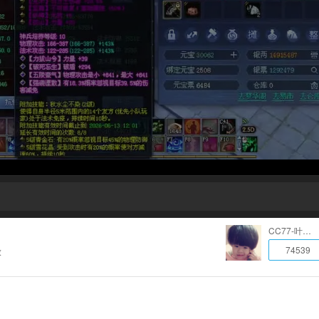
CC77-叶千骨
74539
放