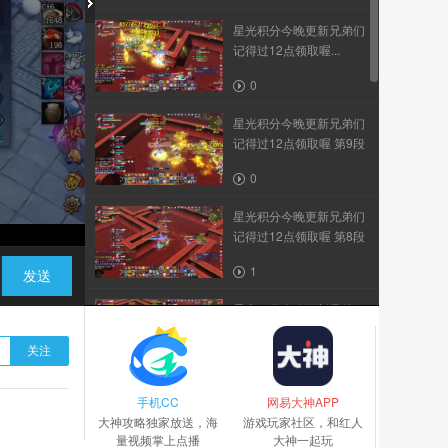
星光积分今晚更新兄弟们
记得过12点领取喔...
0
星光积分今晚更新兄弟们
记得过12点领取喔 第9段
0
星光积分今晚更新兄弟们
记得过12点领取喔 第8段
1
发送
星光积分今晚更新兄弟们
记得过12点领取喔 第7段
关注
1
手机CC
星光积分今晚更新兄弟们
网易大神APP
大神攻略独家放送，海
记得过12点领取喔 第6段
游戏玩家社区，和红人
量视频掌上点播
大神一起玩