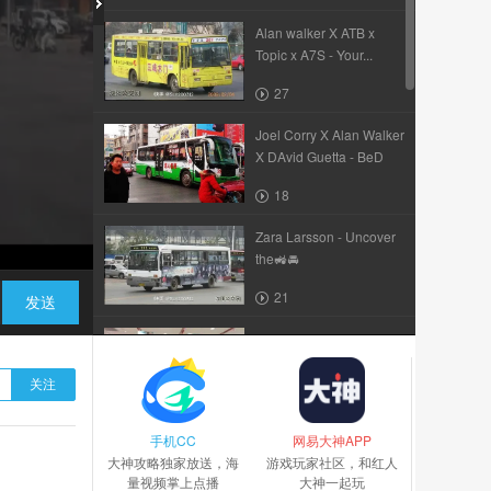
Alan walker X ATB x
Topic x A7S - Your...
27
Joel Corry X Alan Walker
X DAvid Guetta - BeD
18
Zara Larsson - Uncover
the🚜🚘
21
发送
David Guetta B -Sia - let
S Love
关注
19
手机CC
0 695596
网易大神APP
大神攻略独家放送，海
游戏玩家社区，和红人
量视频掌上点播
大神一起玩