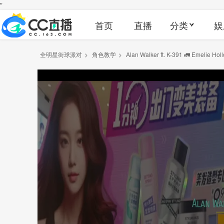
"
首页
直播
分类
娱
全明星街球派对
>
角色教学
>
Alan Walker ft. K-391 🚛 Emelie Hollo