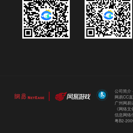
公司简介
网易CC
广州网易计
《网络文化
信息网络
粤B2-200