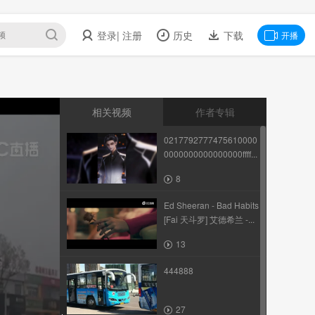
登录
| 注册
历史
下载
开播
相关视频
作者专辑
0217792777475610000
0000000000000000ffff...
8
Ed Sheeran - Bad Habits
[Fai 天斗罗] 艾德希兰 -...
13
444888
27