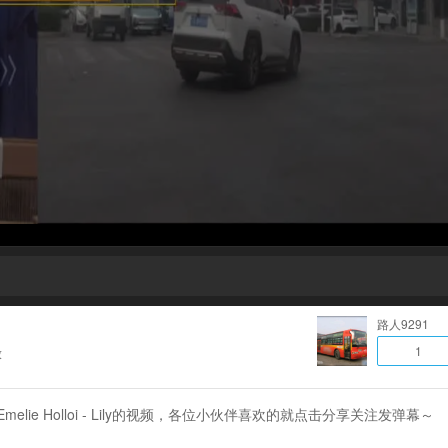
路人9291
1
放
 🚛 Emelie Holloi - Lily的视频，各位小伙伴喜欢的就点击分享关注发弹幕～