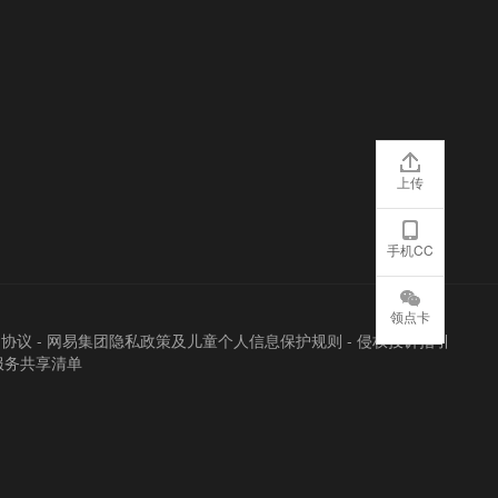
上传
手机CC
领点卡
户协议
-
网易集团隐私政策及儿童个人信息保护规则
-
侵权投诉指引
服务共享清单