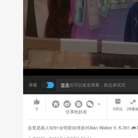
弹幕
登录
后可以发送弹幕，快点来试试
0
0
评论
28播
分享给好友
这里是路人9291全明星街球派对Alan Walker ft. K-391