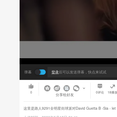
弹幕
登录
后可以发送弹幕，快点来试试
0
0
评论
18播
分享给好友
这里是路人9291全明星街球派对David Guetta B -Sia