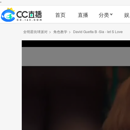
"
首页
直播
分类
娱
全明星街球派对
>
角色教学
>
David Guetta B -Sia - let S Love