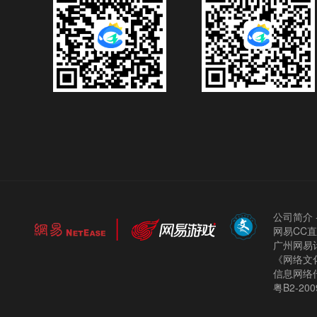
公司简介
网易CC
广州网易计
《网络文化
信息网络
粤B2-200