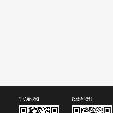
手机看视频
微信拿福利