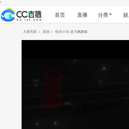
"
首页
直播
分类
娱
大唐无双
>
其他
>
快乐小马-龙飞枫舞版