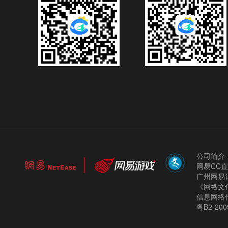
公司简介
网易CC
广州网易计
《网络文化
信息网络
粤B2-200