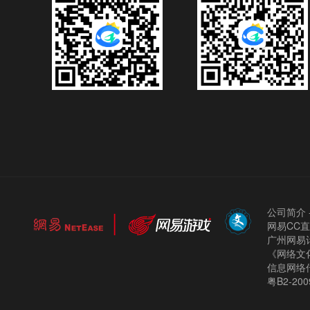
公司简介
网易CC
广州网易计
《网络文化
信息网络
粤B2-200