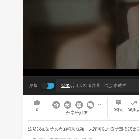
弹幕
登录
后可以发送弹幕，快点来试试
0
0
评论
38播
分享给好友
这是我在圈子发布的精彩视频，大家可以到圈子查看我更