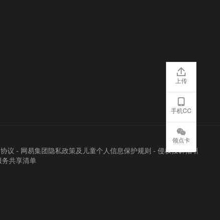
上传
手机CC
领点卡
户协议
-
网易集团隐私政策及儿童个人信息保护规则
-
侵权投诉指引
服务共享清单