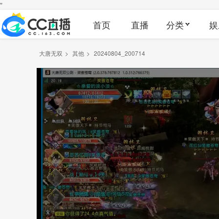
"
首页
直播
分类
娱
大唐无双
>
其他
>
20240804_200714