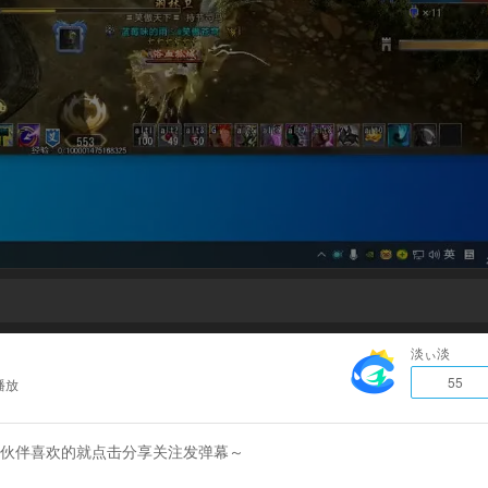
淡ぃ淡
55
播放
各位小伙伴喜欢的就点击分享关注发弹幕～