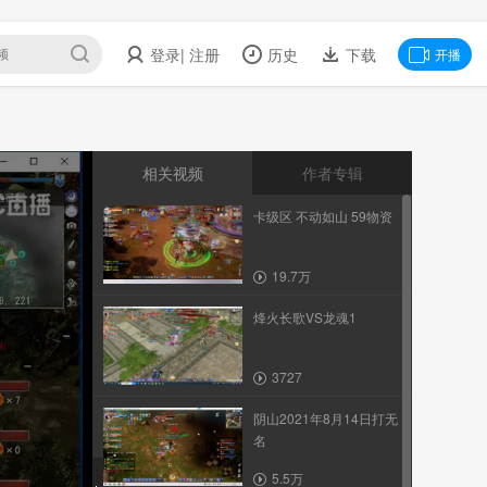
登录
| 注册
历史
下载
开播
相关视频
作者专辑
卡级区 不动如山 59物资
19.7万
烽火长歌VS龙魂1
3727
阴山2021年8月14日打无
名
5.5万