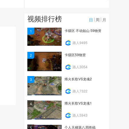
4478
爱剪辑-我的视频
视频排行榜
日
周
月
2462
卡级区 不动如山 59物资
1
爱剪辑-我的视频
路人9495
卡级区59物资
2
694
路人3054
烽火长歌VS龙魂2
3
路人7322
烽火长歌VS龙魂1
4
路人5943
个人天梯第八周终稿
5