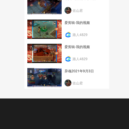
佐山君
爱剪辑-我的视频
6
路人4829
爱剪辑-我的视频
7
路人4829
异魂2021年9月3日
8
佐山君