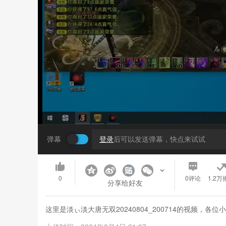
弹幕
登录
后可以发送弹幕，快点来试试
0
0
评论
1.2万
分享给好友
这里是淡ぃ淡大唐无双20240804_200714的视频，