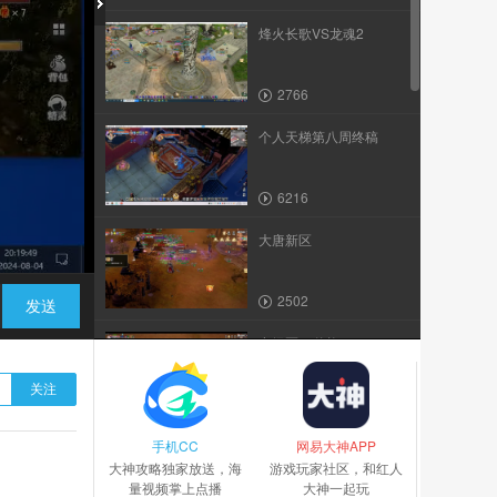
烽火长歌VS龙魂2
2766
个人天梯第八周终稿
6216
大唐新区
2502
发送
卡级区59物资
关注
2800
手机CC
异魂2021年9月3日
网易大神APP
大神攻略独家放送，海
游戏玩家社区，和红人
量视频掌上点播
大神一起玩