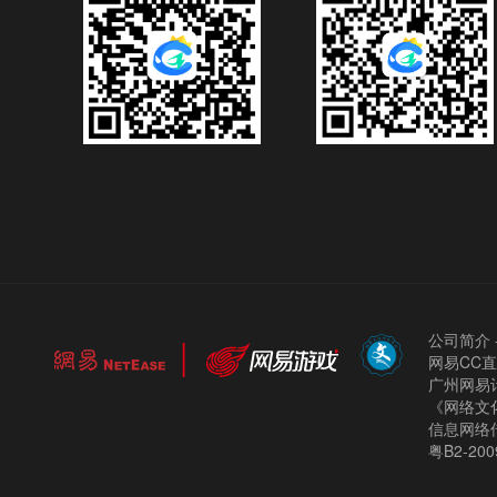
公司简介
网易CC
广州网易计
《网络文化
信息网络
粤B2-200