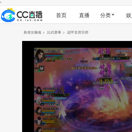
"
首页
直播
分类
娱
新倩女幽魂
>
比武赛事
>
战甲首席宗师