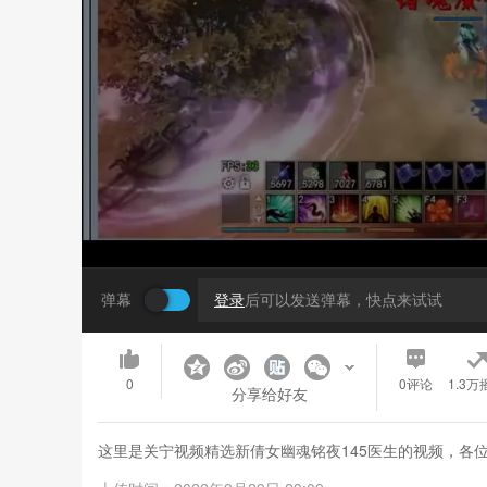
弹幕
登录
后可以发送弹幕，快点来试试
0
0
评论
1.3万
分享给好友
这里是关宁视频精选新倩女幽魂铭夜145医生的视频，各