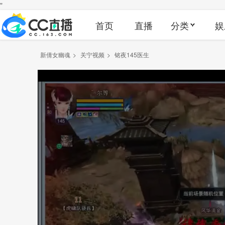
"
首页
直播
分类
娱
新倩女幽魂
>
关宁视频
>
铭夜145医生