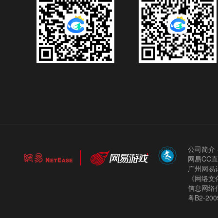
公司简介
网易CC
广州网易计
《网络文化
信息网络
粤B2-200