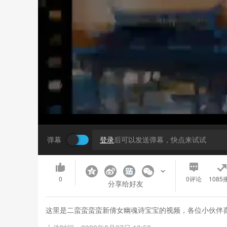
弹幕
登录
后可以发送弹幕，快点来试试
0
0
评论
1085
分享给好友
这里是二蛮蛮蛮蛮新倩女幽魂诗宝宝的视频，各位小伙伴