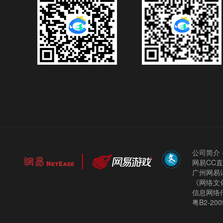
公司简介
网易CC
广州网易计
《网络文化
信息网络
粤B2-200