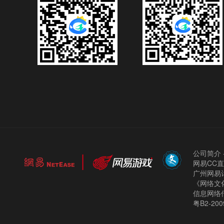
公司简介
网易CC
广州网易计
《网络文化
信息网络
粤B2-200