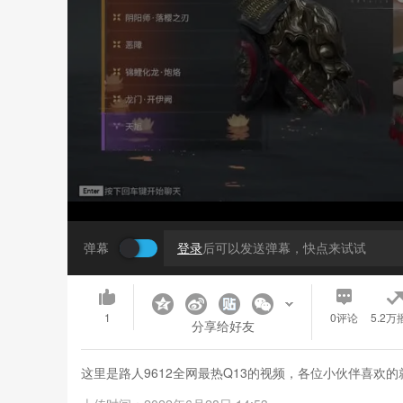
弹幕
登录
后可以发送弹幕，快点来试试
1
0
评论
5.2万
分享给好友
这里是路人9612全网最热Q13的视频，各位小伙伴喜欢