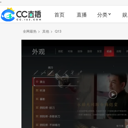
"
首页
直播
分类
娱
全网最热
>
其他
>
Q13