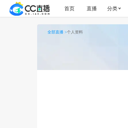
首页
直播
分类
全部直播 >
个人资料