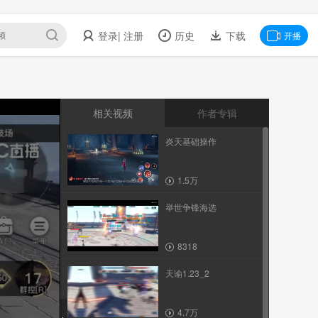
登录
| 注册
历史
下载
开播
相关视频
作者专辑
炎天基础操作
1.5万
举世争锋海选
8318
天谕1.23_2
4.7万