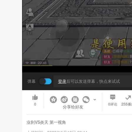
弹幕
登录
后可以发送弹幕，快点来试试
0
0
评论
255播
分享给好友
业刹VS炎天 第一视角