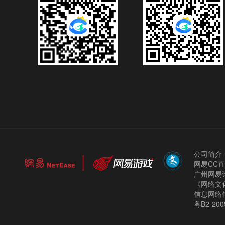
公司简介
网易CC
广州网易计
《网络文化
信息网络
粤B2-200