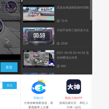
武道会海选精彩操作回顾
7216
天谕手游第三届武道大会
2539
2021-06-25 23-44-53 流
光神耀顶尖对局
695
发送
1
关注
243
手机CC
【2022NeXT夏季赛】
网易大神APP
大神攻略独家放送，海
《天谕》手游 谕世凌云...
游戏玩家社区，和红人
量视频掌上点播
大神一起玩