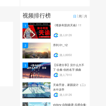
257
5v5实战技能演示-流光
视频排行榜
（带批注）
日
周
月
185
《维多利亚的天谕》!！
1
5v5实战技能演示-流光
路人8126
（带批注）
序列 01_12
2
3.1万
路人8950
【乐谱分享】没什么大不
3
了-合奏-你的名字·插曲
路人7910
天谕手游，家园设计（二）
4
水中凉亭
路人8126
victory-自制曲谱-乐师合奏-
5