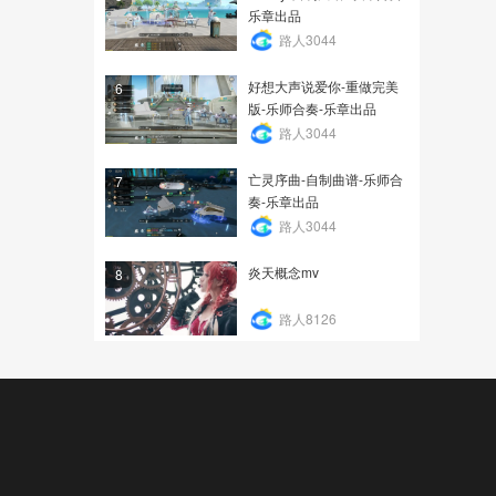
乐章出品
路人3044
好想大声说爱你-重做完美
6
版-乐师合奏-乐章出品
路人3044
亡灵序曲-自制曲谱-乐师合
7
奏-乐章出品
路人3044
炎天概念mv
8
路人8126