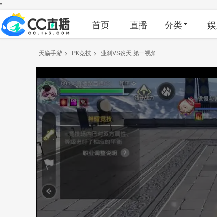
"
首页
直播
分类
娱
天谕手游
>
PK竞技
>
业刹VS炎天 第一视角