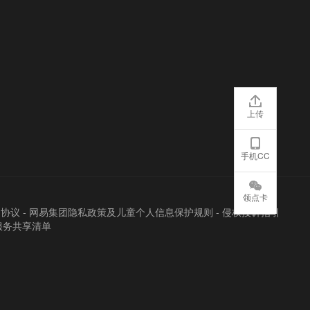
上传
手机CC
领点卡
户协议
-
网易集团隐私政策及儿童个人信息保护规则
-
侵权投诉指引
服务共享清单