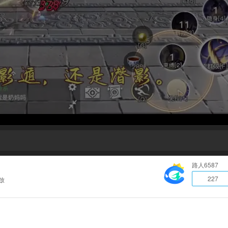
路人6587
227
放