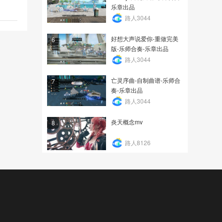
乐章出品
路人3044
好想大声说爱你-重做完美
6
版-乐师合奏-乐章出品
路人3044
亡灵序曲-自制曲谱-乐师合
7
奏-乐章出品
路人3044
炎天概念mv
8
路人8126