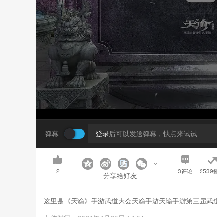
弹幕
登录
后可以发送弹幕，快点来试试
2
3
评论
2539
分享给好友
这里是《天谕》手游武道大会天谕手游天谕手游第三届武