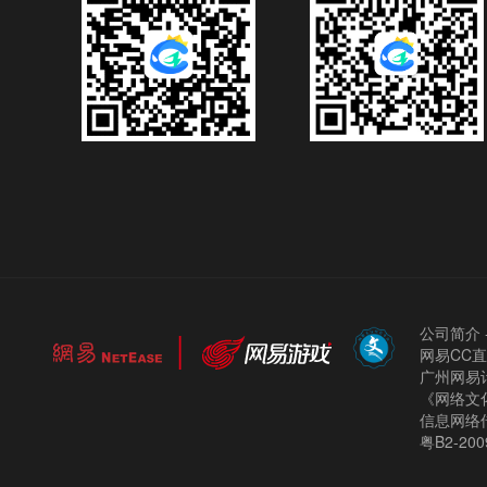
公司简介
网易CC
广州网易计
《网络文化
信息网络
粤B2-200