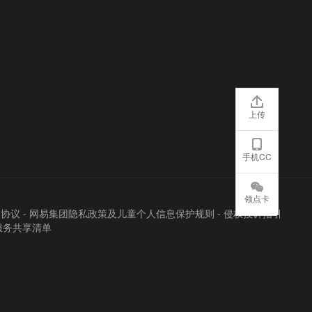
上传
手机CC
领点卡
户协议
-
网易集团隐私政策及儿童个人信息保护规则
-
侵权投诉指引
服务共享清单