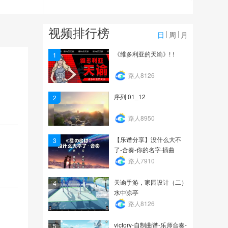
185
5v5实战技能演示-流光
视频排行榜
（带批注）
日
周
月
3.1万
《维多利亚的天谕》!！
1
业刹VS玉虚第一视角
路人8126
序列 01_12
2
190
路人8950
【乐谱分享】没什么大不
3
了-合奏-你的名字·插曲
路人7910
天谕手游，家园设计（二）
4
水中凉亭
路人8126
victory-自制曲谱-乐师合奏-
5