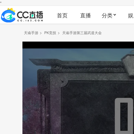
"
首页
直播
分类
娱
天谕手游
>
PK竞技
>
天谕手游第三届武道大会