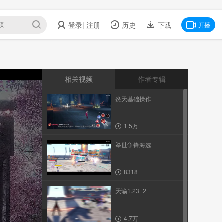
登录
| 注册
历史
下载
开播
相关视频
作者专辑
炎天基础操作
1.5万
举世争锋海选
8318
天谕1.23_2
4.7万