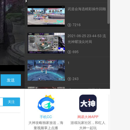
武道会海选精彩操作回顾
7216
2021-06-25 23-44-53 流
光神耀顶尖对局
695
1
243
发送
【2022NeXT夏季赛】
《天谕》手游 谕世凌云...
关注
257
手机CC
5v5实战技能演示-流光
网易大神APP
大神攻略独家放送，海
（带批注）
游戏玩家社区，和红人
量视频掌上点播
大神一起玩