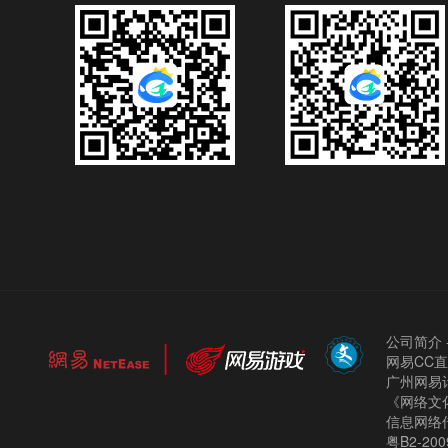
公司简介
网易CC
广州网易计
《网络文化
信息网络
粤B2-200