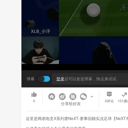
弹幕
登录
后可以发送弹幕，快点来试试
0
0
评论
101播
分享给好友
这里是网易电竞X系列赛NeXT-赛事回顾实况足球【NeXT冬