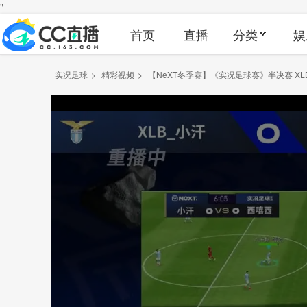
"
首页
直播
分类
娱
实况足球
>
精彩视频
>
【NeXT冬季赛】《实况足球赛》半决赛 XLB_