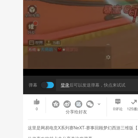
弹幕
登录
后可以发送弹幕，快点来试试
0
0
评论
125播
分享给好友
这里是网易电竞X系列赛NeXT-赛事回顾梦幻西游三维版