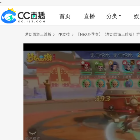
"
首页
直播
分类
娱
梦幻西游三维版
>
PK竞技
>
【NeX冬季赛】《梦幻西游三维版》群