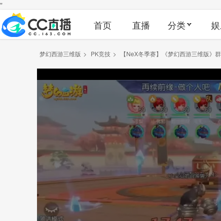
"
首页
直播
分类
娱
梦幻西游三维版
>
PK竞技
>
【NeX冬季赛】《梦幻西游三维版》群