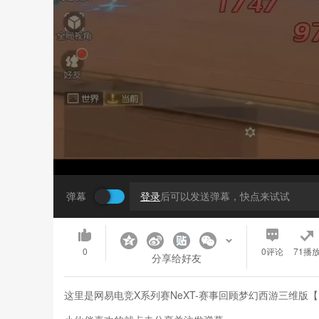
弹幕
登录
后可以发送弹幕，快点来试试
0
0
评论
71播
分享给好友
这里是网易电竞X系列赛NeXT-赛事回顾梦幻西游三维版