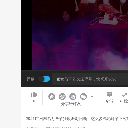
弹幕
登录
后可以发送弹幕，快点来试试
0
0
评论
340播
分享给好友
2021广州网易万圣节狂欢派对回顾，这么多精彩环节不容