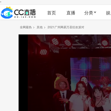
"
首页
直播
分类
娱
全网最热
>
其他
>
2021广州网易万圣狂欢派对