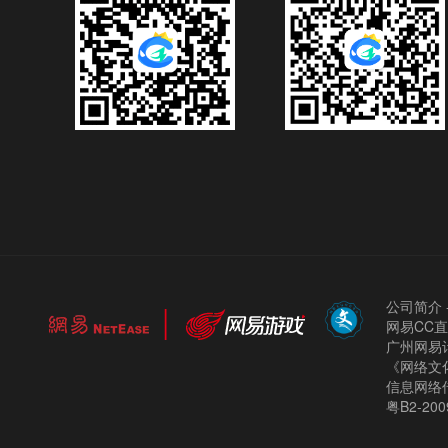
公司简介
网易CC
广州网易计
《网络文化
信息网络
粤B2-200