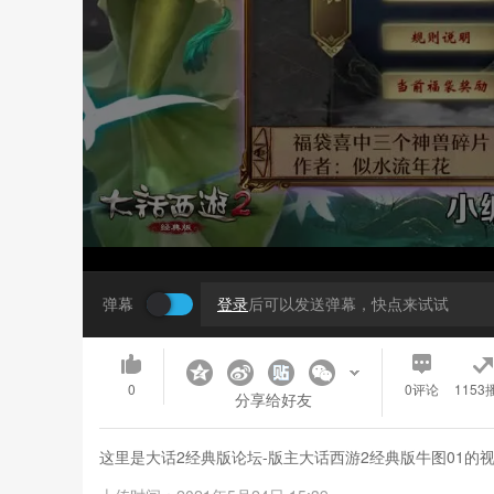
弹幕
登录
后可以发送弹幕，快点来试试
0
0
评论
1153
分享给好友
这里是大话2经典版论坛-版主大话西游2经典版牛图01