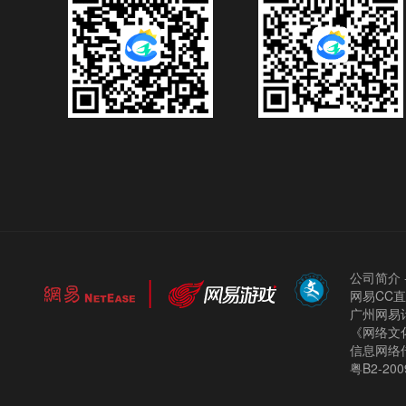
公司简介
网易CC
广州网易计
《网络文化
信息网络
粤B2-200