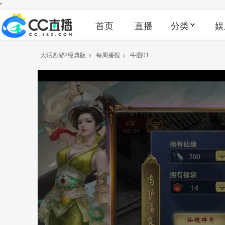
"
首页
直播
分类
娱
大话西游2经典版
>
每周播报
>
牛图01