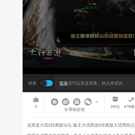
弹幕
登录
后可以发送弹幕，快点来试试
0
0
评论
678播
分享给好友
这里是大话2经典版论坛-版主大话西游2经典版大话周热