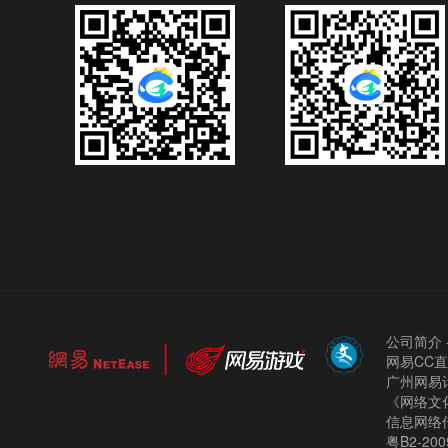
公司简介
网易CC
广州网易计
《网络文化
信息网络
粤B2-200