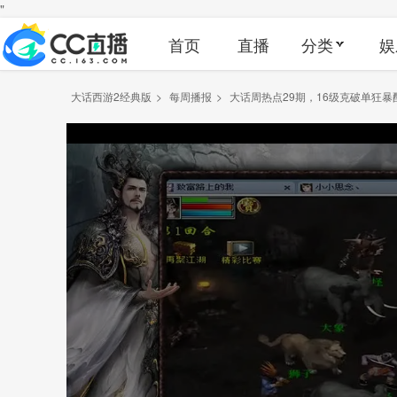
"
首页
直播
分类
娱
大话西游2经典版
>
每周播报
>
大话周热点29期，16级克破单狂