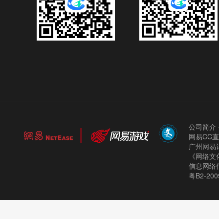
公司简介
网易CC
广州网易计
《网络文化
信息网络
粤B2-200