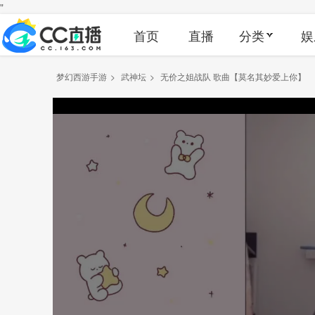
"
首页
直播
分类
娱
梦幻西游手游
>
武神坛
>
无价之姐战队 歌曲【莫名其妙爱上你】