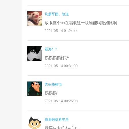
坑爹军团、轨道
放眼整个cc在唱歌这一块谁能喝微姐比啊
2021-05-14 01:24:44
看海^_^
鹅鹅鹅鹅好听
2021-05-14 00:31:00
秃头格格恒
鹅鹅鹅
2021-05-14 00:26:08
骑着蚂蚁看星星
我要皮卡丘♪～(´ε｀