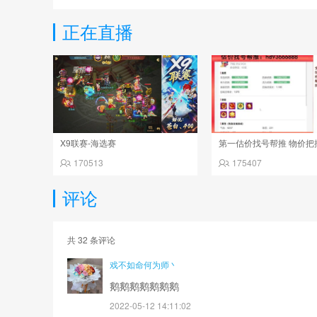
正在直播
X9联赛-海选赛
170513
175407
评论
共
32
条评论
戏不如命何为师丶
鹅鹅鹅鹅鹅鹅鹅
2022-05-12 14:11:02