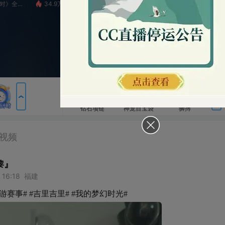
34.9万
☾⋆˖糖莲子
14.1万
第五人格赛事
2
包裹
钻石项链
神宠百宝袋
狮搏
横扫千军
如来神掌
神宠合击
圣王现世
战神凯旋
审判者降临
吉里吉里# #我的梦幻时光#
告白花束
粉丝卡
梦幻金币