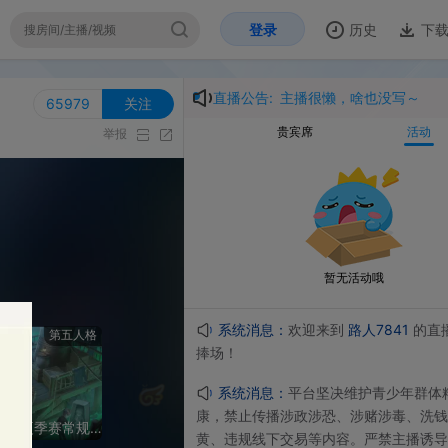
登录
历史
下载
开
直播公告:
主播很懒，啥也没写～
79
关注
贵宾席
活动
举报
暂无活动哦
系统消息：
欢迎来到
路人7841
的直播间，感谢
人格
捧场！
系统消息：
平台坚决维护⻘少年群体精神⽂明健
康，禁⽌传播涉政涉恐、涉赌涉毒、洗钱诈骗、涉
【重播】2026IVL夏季赛常规赛W9D4
黄、违规线下交易等内容。严禁主播诱导未成年⼈