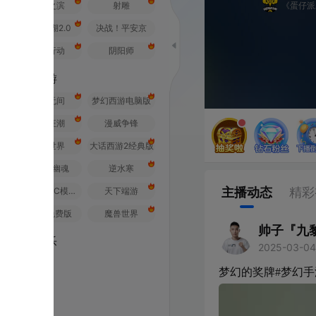
之滨
射雕
《蛋仔派对》全国总决赛
2.0
决战！平安京
行动
阴阳师
游
无间
梦幻西游电脑版
狂潮
漫威争锋
世界
大话西游2经典版
幽魂
逆水寒
主播动态
精彩视频
荒野行动PC模拟器
天下端游
免费版
魔兽世界
帅子『九黎』
乐
2025-03-04 16:18
福建
梦幻的奖牌#梦幻手游赛事# #