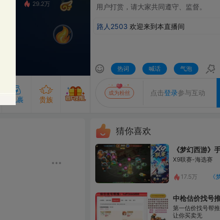
9.2万
⽤户打赏，请⼤家共同遵守、监督。
路人2503
欢迎来到本直播间
热词
喊话
气泡
发送
点击
登录
参与互动
成为粉丝
贵族
猜你喜欢
《梦幻西游》手游赛事
成为主播的守护即可解锁守护专属气泡
专属的发言气泡，聊天更出众
粉丝团50级及以上解锁
X9联赛-海选赛
查看粉丝团
开通贵族
开通守护
17.5万
《梦幻西游》手游
中枪估价找号推号
第一估价找号帮推 物价把控师
让你买卖无