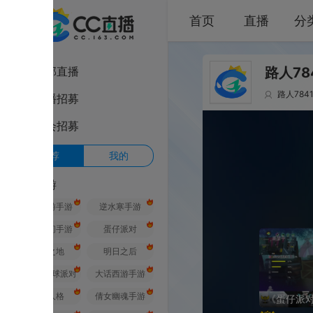
首页
直播
分类
部直播
路人7841的直
路人7841
1
其
播招募
会招募
荐
我的
游
游手游
逆水寒手游
间手游
蛋仔派对
之地
明日之后
球派对
大话西游手游
人格
倩女幽魂手游