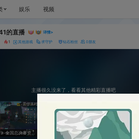
娱乐
视频
播
659
详情>
他游戏
求守护
钻石粉丝
0
朋友
主播很久没来了，看看其他精彩直播吧
蛋仔派对
《梦幻西游》手游
第五
《蛋仔派对》全国总决赛资格赛-逃出惊魂夜
免费承接所有资源