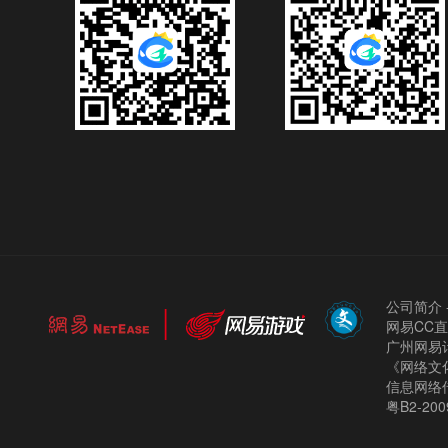
公司简介
网易CC
广州网易计
《网络文化
信息网络
粤B2-200