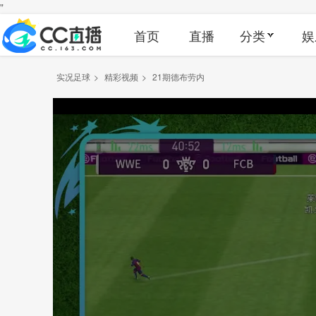
"
首页
直播
分类
娱
实况足球
>
精彩视频
>
21期德布劳内