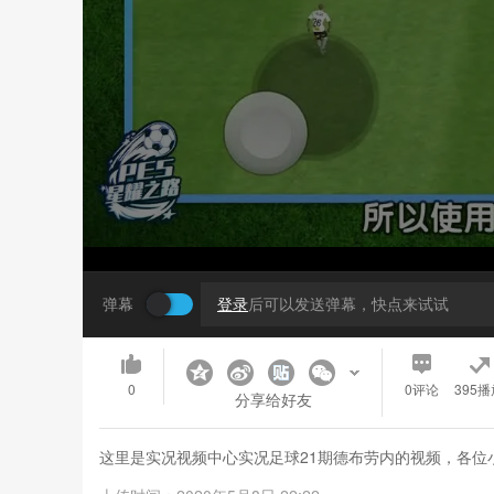
弹幕
登录
后可以发送弹幕，快点来试试
0
0
评论
395播
分享给好友
这里是实况视频中心实况足球21期德布劳内的视频，各位