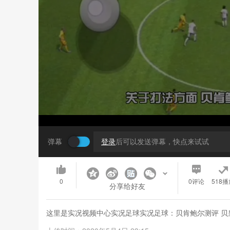
弹幕
登录
后可以发送弹幕，快点来试试
0
0
评论
518播
分享给好友
这里是实况视频中心实况足球实况足球：贝肯鲍尔测评 