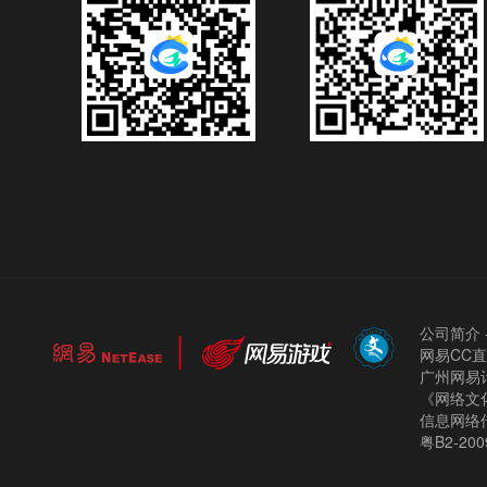
公司简介
网易CC
广州网易计
《网络文化
信息网络
粤B2-200