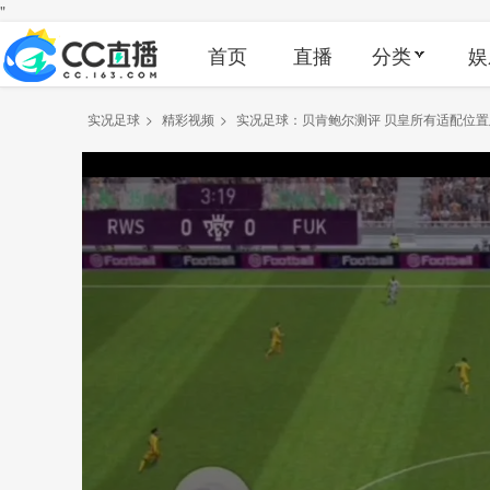
"
首页
直播
分类
娱
实况足球
>
精彩视频
>
实况足球：贝肯鲍尔测评 贝皇所有适配位