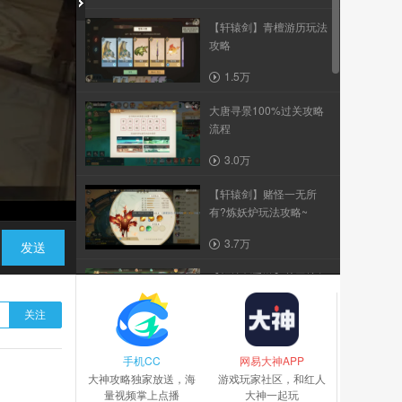
【轩辕剑】青檀游历玩法
攻略
1.5万
大唐寻景100%过关攻略
流程
3.0万
【轩辕剑】赌怪一无所
有?炼妖炉玩法攻略~
3.7万
发送
【轩辕剑手游】关于护驾
方面平民玩家必须了解...
关注
2.5万
手机CC
【轩辕剑】还不会玩百花
网易大神APP
大神攻略独家放送，海
仙子任务？没关系，一...
游戏玩家社区，和红人
量视频掌上点播
大神一起玩