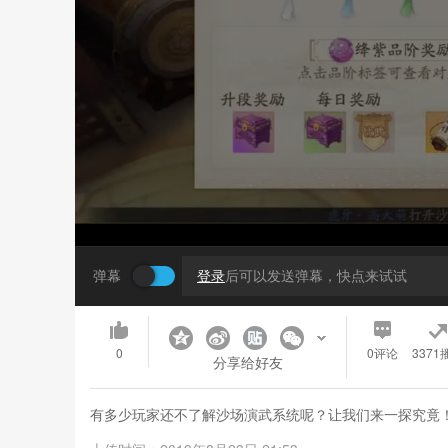
弹幕
登录
后可以发送弹幕，快点来试试
0
0
评论
3371
分享给好友
有多少玩家还不了解沙场演武系统呢？让我们来一探究竟