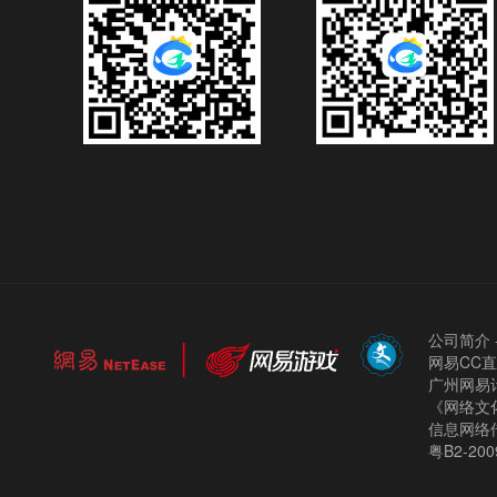
公司简介
网易CC
广州网易计
《网络文化
信息网络
粤B2-200