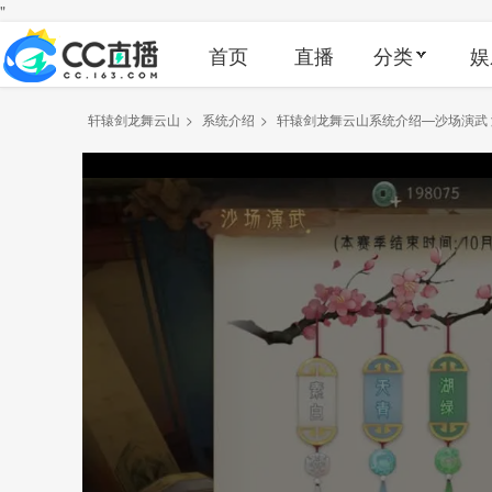
"
首页
直播
分类
娱
轩辕剑龙舞云山
>
系统介绍
>
轩辕剑龙舞云山系统介绍—沙场演武