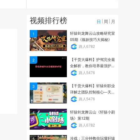
3083
【轩辕剑】三分钟带你了
视频排行榜
解炼妖系统
日
周
月
1.5万
轩辕剑龙舞云山攻略研究室
1
05期《炼妖技巧大揭秘》
【轩辕剑】还不会玩符鬼
路人6782
宝藏任务？没关系，三...
【干货大爆料】护驾完全最
2
4571
全解析，教你培养最强护...
路人5476
【干货大爆料】轩辕剑职业
3
详解之团队控制核心—天...
路人5476
轩辕剑龙舞云山《轩辕小剧
4
场》第12期
路人6782
冷戏：三分钟教你玩懂轩辕
5