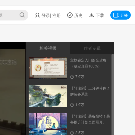
登录
| 注册
历史
下载
开播
相关视频
作者专辑
宝物鉴定入门篇全攻略
（鉴定真品100%）
7.9万
【轩辕剑】三分钟带你了
解装备系统
1.9万
【轩辕剑】装备熔铸！装
备提升计划全面展开。
2.5万