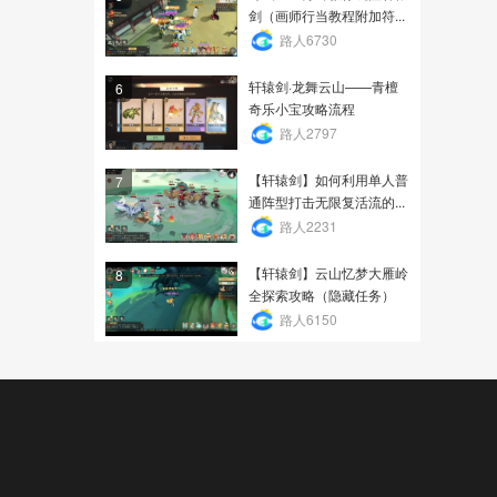
剑（画师行当教程附加符...
路人6730
轩辕剑·龙舞云山——青檀
6
奇乐小宝攻略流程
路人2797
【轩辕剑】如何利用单人普
7
通阵型打击无限复活流的...
路人2231
【轩辕剑】云山忆梦大雁岭
8
全探索攻略（隐藏任务）
路人6150