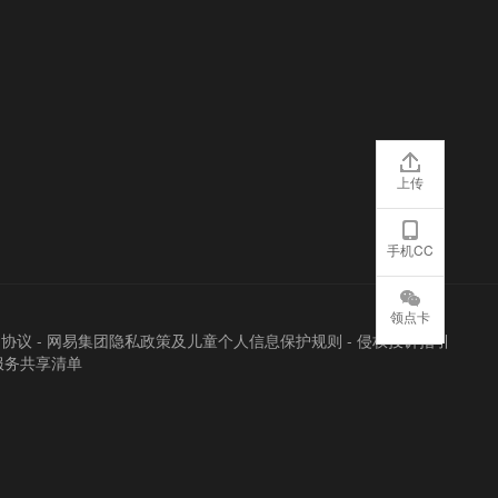
上传
手机CC
领点卡
户协议
-
网易集团隐私政策及儿童个人信息保护规则
-
侵权投诉指引
服务共享清单