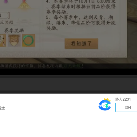
路人2231
304
播放
！