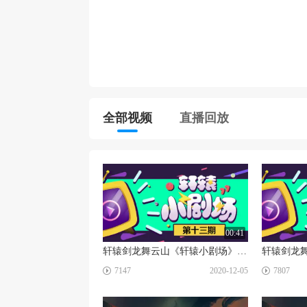
全部视频
直播回放
00:41
轩辕剑龙舞云山《轩辕小剧场》第13期
☑
☑
7147
2020-12-05
7807