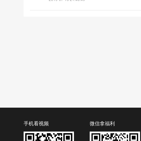
手机看视频
微信拿福利