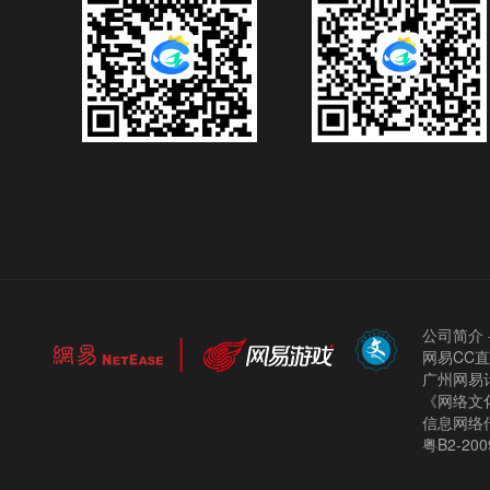
公司简介
网易CC
广州网易计
《网络文化
信息网络
粤B2-200