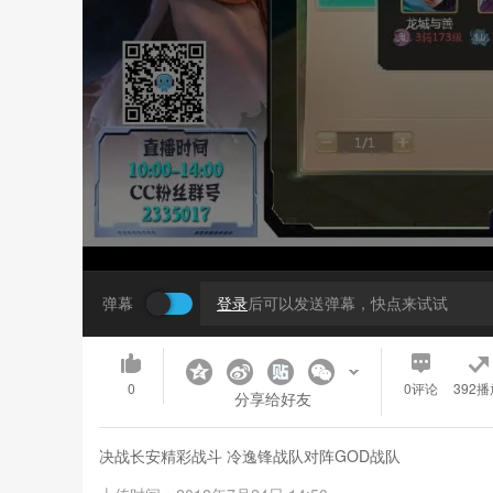
弹幕
登录
后可以发送弹幕，快点来试试
0
0
评论
392播
分享给好友
决战长安精彩战斗 冷逸锋战队对阵GOD战队