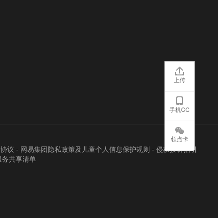
上传
手机CC
领点卡
户协议
-
网易集团隐私政策及儿童个人信息保护规则
-
侵权投诉指引
服务共享清单