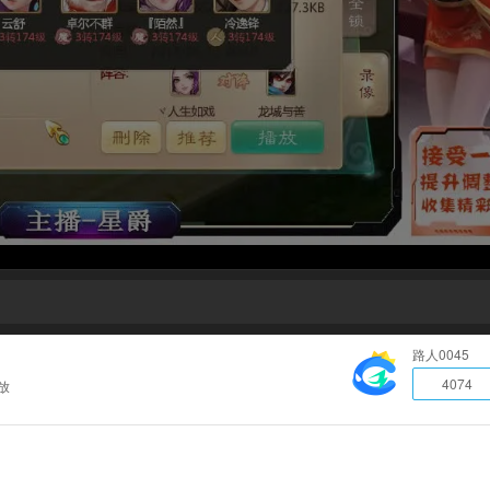
路人0045
4074
放