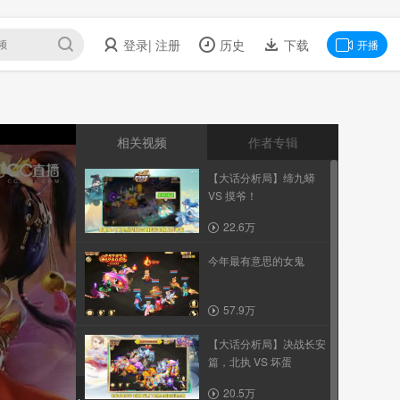
登录
| 注册
历史
下载
开播
相关视频
作者专辑
【大话分析局】缔九蟒
VS 摸爷！
22.6万
今年最有意思的女鬼
57.9万
【大话分析局】决战长安
篇，北执 VS 坏蛋
20.5万