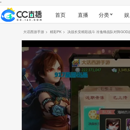
"
首页
直播
分类
娱
大话西游手游
>
精彩PK
>
决战长安精彩战斗 冷逸锋战队对阵GOD