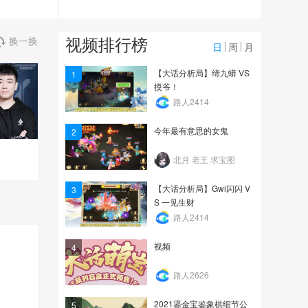
9973
【大话分析局】Gwi 丶扬
视频排行榜
换一换
帆 VS 烎柳生
日
周
月
12.8万
【大话分析局】缔九蟒 VS
1
摸爷！
【大话手游yi分钟】主人
路人2414
你歇着，双龙马跳砍一...
今年最有意思的女鬼
2
4827
北月 老王 求宝图
【大话分析局】Gwi闪闪 V
3
S 一见生财
路人2414
视频
4
路人2626
2021鎏金宝鉴象棋细节公
5