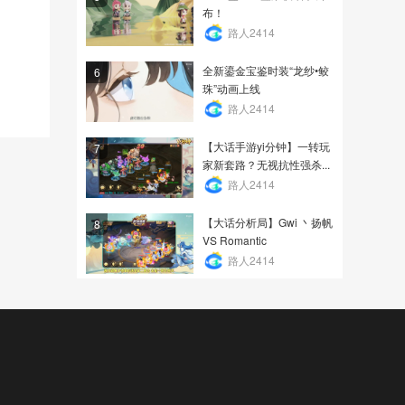
布！
路人2414
全新鎏金宝鉴时装“龙纱•鲛
6
珠”动画上线
路人2414
【大话手游yi分钟】一转玩
7
家新套路？无视抗性强杀...
路人2414
【大话分析局】Gwi 丶扬帆
8
VS Romantic
路人2414