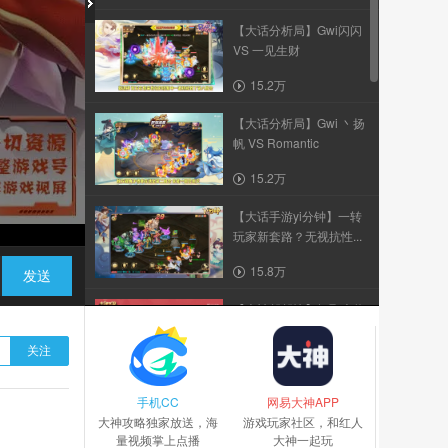
【大话分析局】Gwi闪闪
VS 一见生财
15.2万
【大话分析局】Gwi 丶扬
帆 VS Romantic
15.2万
【大话手游yi分钟】一转
玩家新套路？无视抗性...
15.8万
发送
【大神帮帮忙】轻取大将
军，大闹天宫玩法攻略
关注
139.5万
手机CC
【大话手游yi分钟】刑天
网易大神APP
大神攻略独家放送，海
配残梦这么diao？带躺...
游戏玩家社区，和红人
量视频掌上点播
大神一起玩