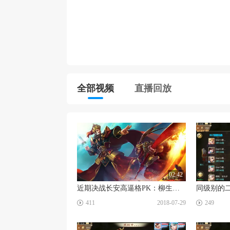
全部视频
直播回放
02:42
近期决战长安高逼格PK：柳生弑神对阵苏三少
☑
☑
411
2018-07-29
249