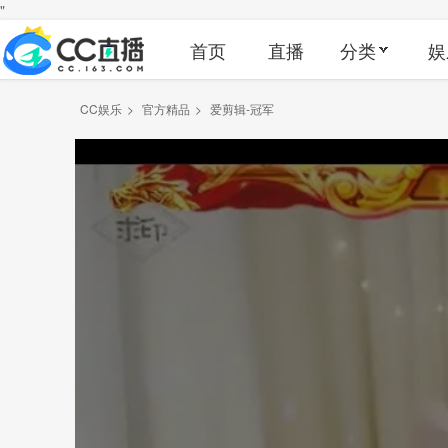
"
首页
直播
分类
娱
CC娱乐
>
官方精品
>
爱剪辑-冠军