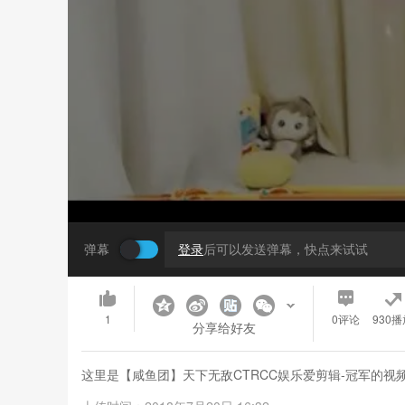
弹幕
登录
后可以发送弹幕，快点来试试
1
0
评论
930播
分享给好友
这里是【咸鱼团】天下无敌CTRCC娱乐爱剪辑-冠军的