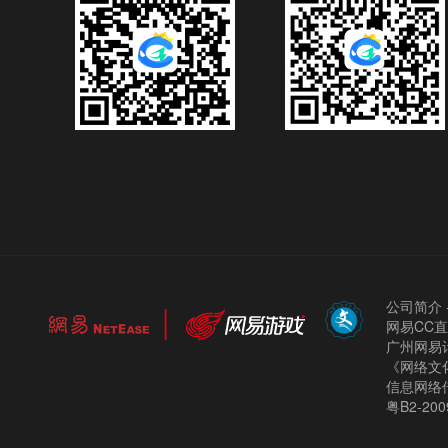
公司简介
网易CC
广州网易计
《网络文化
信息网络
粤B2-200