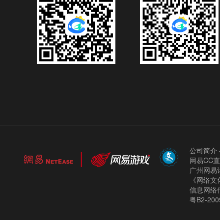
公司简介
网易CC
广州网易计
《网络文化
信息网络
粤B2-200