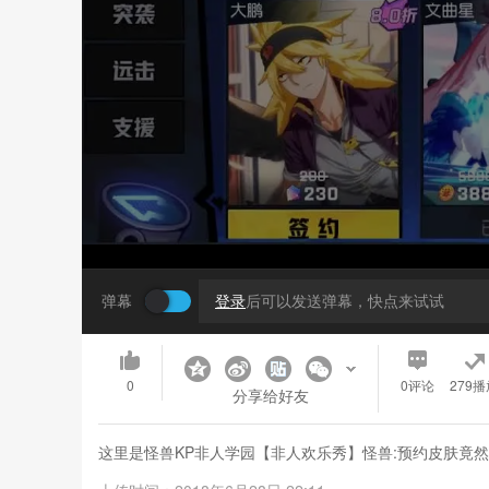
弹幕
登录
后可以发送弹幕，快点来试试
0
0
评论
279播
分享给好友
这里是怪兽KP非人学园【非人欢乐秀】怪兽:预约皮肤竟