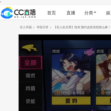
"
首页
直播
分类
娱
非人学园
>
学院日常
>
【非人欢乐秀】怪兽:预约皮肤竟然那么棒！