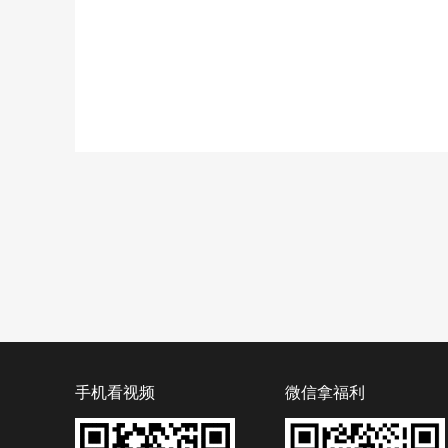
手机看视频
微信拿福利