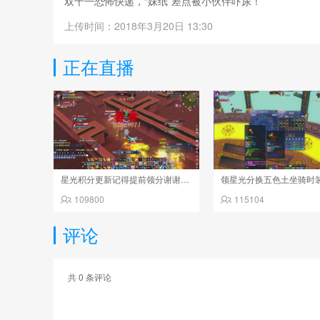
双十一恐怖快递，“妹纸”差点被小伙伴吓尿！
单身伤不起呀，妹纸准备去相亲！ 可有女神愿意宠幸奴家
上传时间：2018年3月20日 13:30
记得留下各位的“啪啪啪”，好歹过个有“声”有色的光棍节
正在直播
星光积分更新记得提前领分谢谢继续加油
领星光分换五色土坐骑时
109800
115104
评论
共
0
条评论