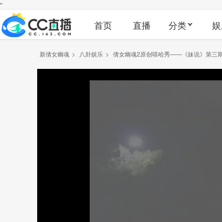
"
首页
直播
分类
娱
新倩女幽魂
>
八卦娱乐
>
倩女幽魂2原创嘻哈秀——《妹说》第三