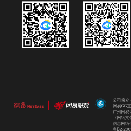
公司简介
网易CC
广州网易计
《网络文化
信息网络
粤B2-200