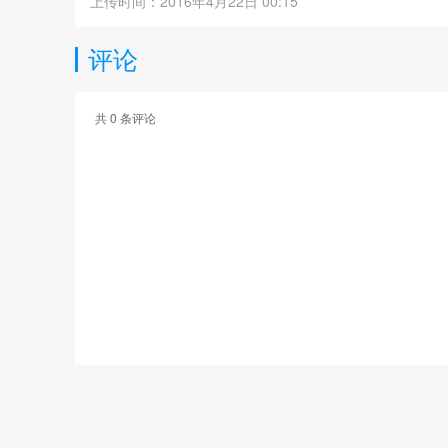
上传时间：2016年4月22日 00:15
评论
共
0
条评论