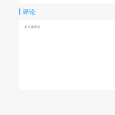
评论
共
0
条评论