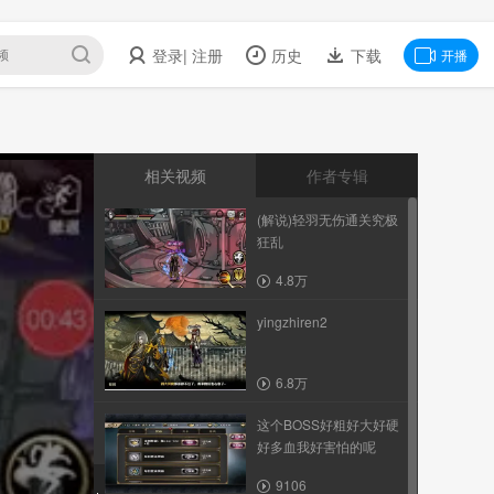
登录
| 注册
历史
下载
开播
相关视频
作者专辑
(解说)轻羽无伤通关究极
狂乱
4.8万
yingzhiren2
6.8万
这个BOSS好粗好大好硬
好多血我好害怕的呢
9106