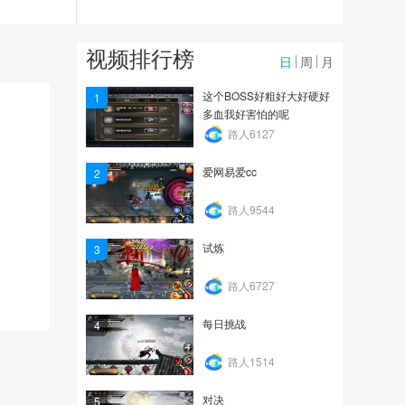
75
爱网易爱cc
视频排行榜
日
周
月
75
这个BOSS好粗好大好硬好
1
多血我好害怕的呢
爱网易爱cc
路人6127
爱网易爱cc
2
71
路人9544
试炼
3
路人6727
每日挑战
4
路人1514
对决
5