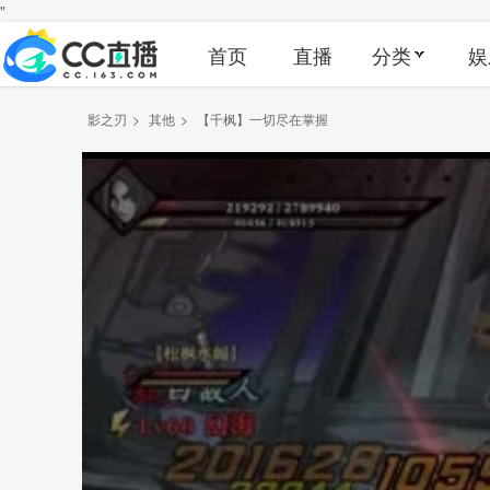
"
首页
直播
分类
娱
影之刃
>
其他
>
【千枫】一切尽在掌握