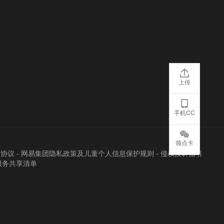
上传
手机CC
领点卡
户协议
-
网易集团隐私政策及儿童个人信息保护规则
-
侵权投诉指引
服务共享清单