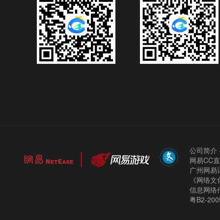
公司简介
网易CC
广州网易计
《网络文化
信息网络
粤B2-200