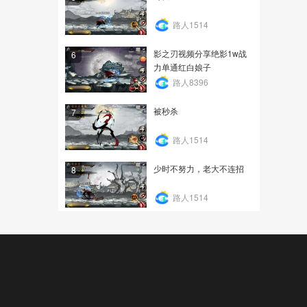
路人1514
影之刃视频分享绝影1w战
6
力单通红白娘子
路人8396
被秒杀
7
路人1514
少时不努力，老大不连招
8
路人1514