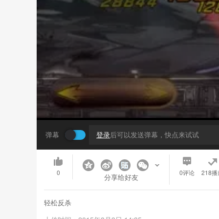
弹幕
登录
后可以发送弹幕，快点来试试
0
0
评论
218播
分享给好友
轻松反杀