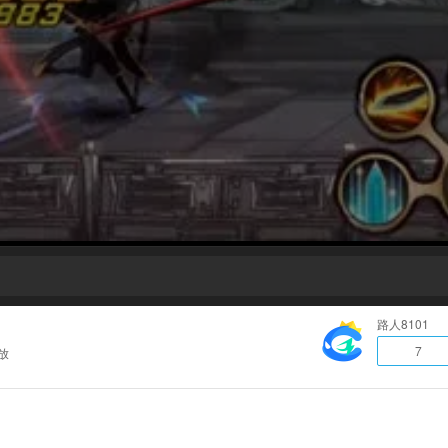
路人8101
7
放