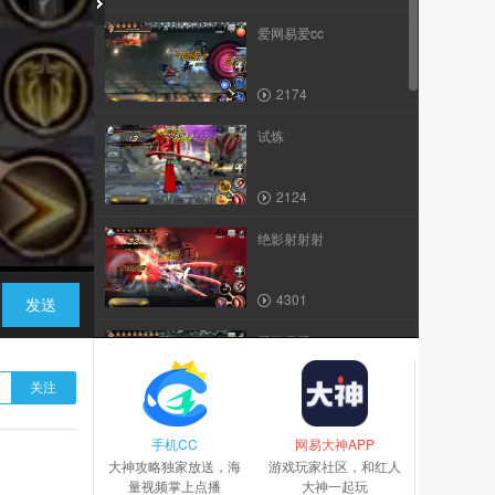
爱网易爱cc
2174
试炼
2124
绝影射射射
4301
发送
爱网易爱cc
关注
2117
手机CC
爱网易爱cc
网易大神APP
大神攻略独家放送，海
游戏玩家社区，和红人
量视频掌上点播
大神一起玩