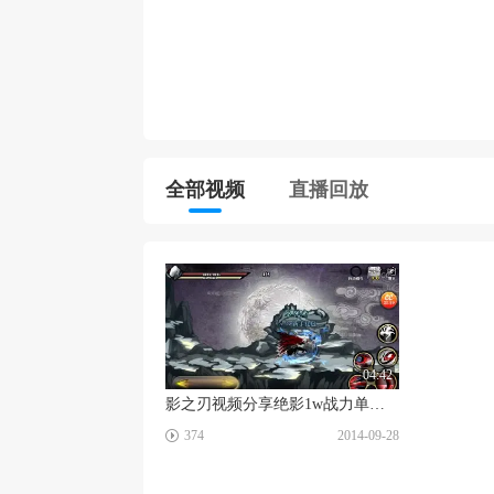
全部视频
直播回放
04:42
影之刃视频分享绝影1w战力单通红白娘子
☑
374
2014-09-28